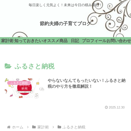
毎日楽しく元気よく！未来は今日の積み重ね！
節約夫婦の子育てブログ
家計術
知っておきたい
オススメ商品
日記
プロフィール
お問い合わせ
ふるさと納税
やらないなんてもったいない！ふるさと納
ふるさと納税
税のやり方を徹底解説！
2025.12.30
ホーム
家計術
ふるさと納税