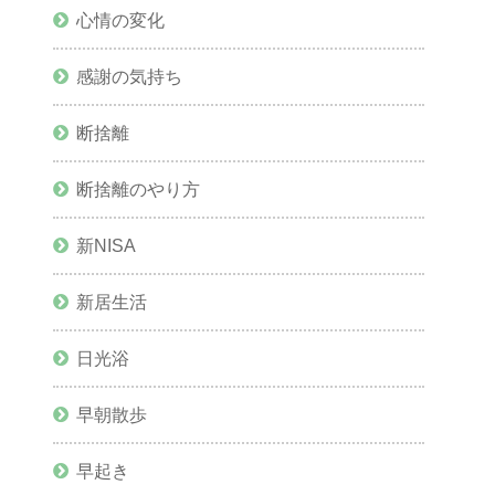
心情の変化
感謝の気持ち
断捨離
断捨離のやり方
新NISA
新居生活
日光浴
早朝散歩
早起き