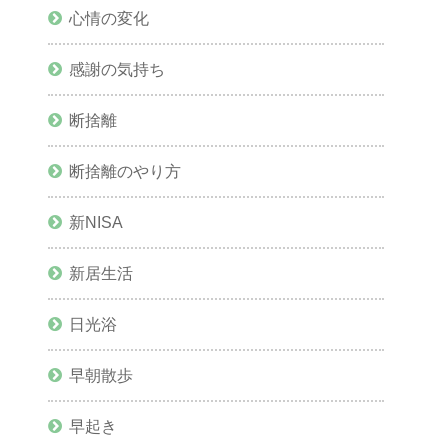
心情の変化
感謝の気持ち
断捨離
断捨離のやり方
新NISA
新居生活
日光浴
早朝散歩
早起き