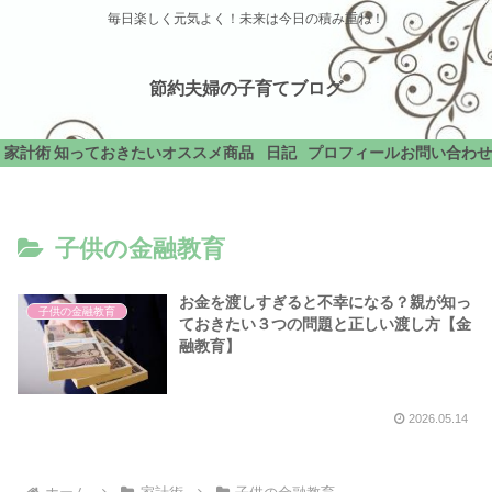
毎日楽しく元気よく！未来は今日の積み重ね！
節約夫婦の子育てブログ
家計術
知っておきたい
オススメ商品
日記
プロフィール
お問い合わせ
子供の金融教育
お金を渡しすぎると不幸になる？親が知っ
子供の金融教育
ておきたい３つの問題と正しい渡し方【金
融教育】
2026.05.14