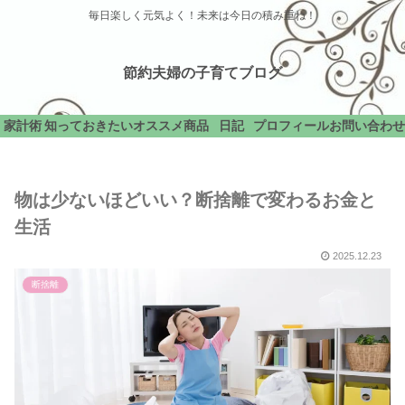
毎日楽しく元気よく！未来は今日の積み重ね！
節約夫婦の子育てブログ
家計術
知っておきたい
オススメ商品
日記
プロフィール
お問い合わせ
物は少ないほどいい？断捨離で変わるお金と
生活
2025.12.23
断捨離