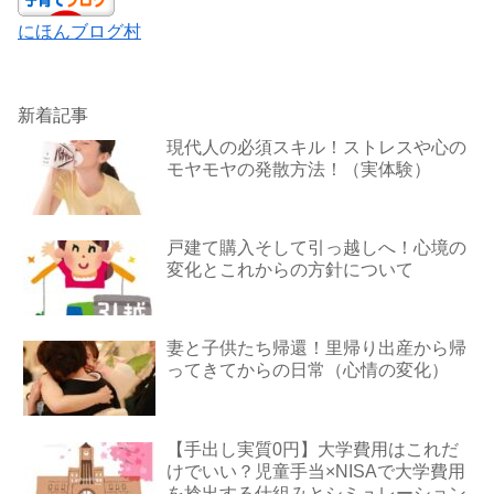
にほんブログ村
新着記事
現代人の必須スキル！ストレスや心の
モヤモヤの発散方法！（実体験）
戸建て購入そして引っ越しへ！心境の
変化とこれからの方針について
妻と子供たち帰還！里帰り出産から帰
ってきてからの日常（心情の変化）
【手出し実質0円】大学費用はこれだ
けでいい？児童手当×NISAで大学費用
を捻出する仕組みとシミュレーション