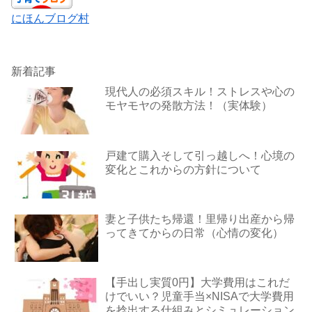
にほんブログ村
新着記事
現代人の必須スキル！ストレスや心の
モヤモヤの発散方法！（実体験）
戸建て購入そして引っ越しへ！心境の
変化とこれからの方針について
妻と子供たち帰還！里帰り出産から帰
ってきてからの日常（心情の変化）
【手出し実質0円】大学費用はこれだ
けでいい？児童手当×NISAで大学費用
を捻出する仕組みとシミュレーション