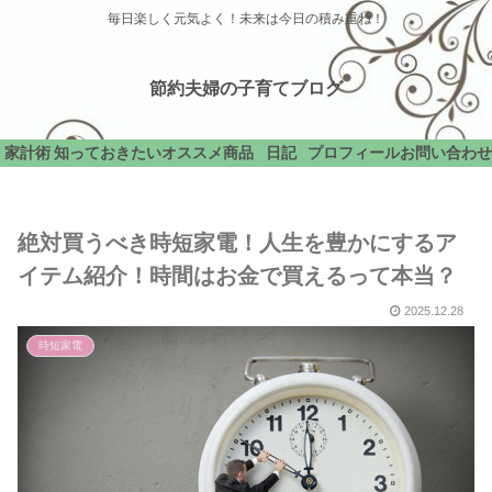
毎日楽しく元気よく！未来は今日の積み重ね！
節約夫婦の子育てブログ
家計術
知っておきたい
オススメ商品
日記
プロフィール
お問い合わせ
絶対買うべき時短家電！人生を豊かにするア
イテム紹介！時間はお金で買えるって本当？
2025.12.28
時短家電