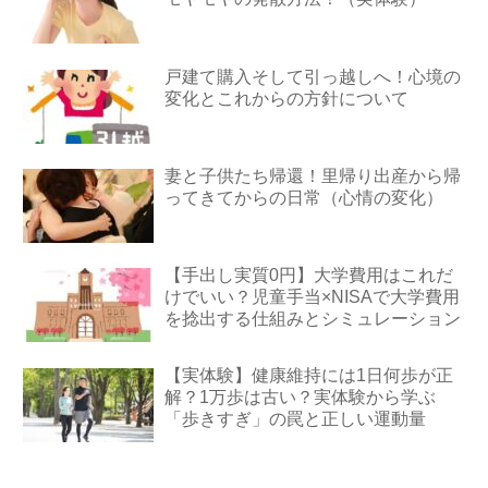
戸建て購入そして引っ越しへ！心境の
変化とこれからの方針について
妻と子供たち帰還！里帰り出産から帰
ってきてからの日常（心情の変化）
【手出し実質0円】大学費用はこれだ
けでいい？児童手当×NISAで大学費用
を捻出する仕組みとシミュレーション
【実体験】健康維持には1日何歩が正
解？1万歩は古い？実体験から学ぶ
「歩きすぎ」の罠と正しい運動量