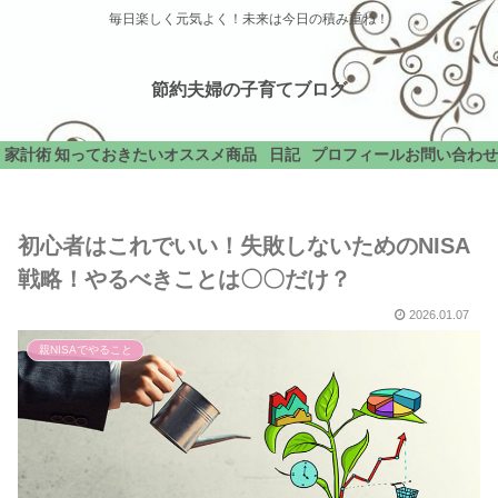
毎日楽しく元気よく！未来は今日の積み重ね！
節約夫婦の子育てブログ
家計術
知っておきたい
オススメ商品
日記
プロフィール
お問い合わせ
初心者はこれでいい！失敗しないためのNISA
戦略！やるべきことは〇〇だけ？
2026.01.07
親NISAでやること