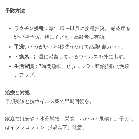
予防方法
ワクチン接種
：毎年10〜11月の接種推奨。 感染症を
5〜7割予防、特に子ども・高齢者に有効。
手洗い・うがい
：20秒洗うだけで感染9割カット。
・換気
：部屋に滞留しているウイルスを外に出す。
生活習慣
：7時間睡眠、ビタミンD・亜鉛摂取で免疫
力アップ。
治療と対処
早期受診と抗ウイルス薬で早期回復を。
家庭では安静・水分補給・栄養（おかゆ・果物）。子ども
はイブプロフェン（4歳以下）注意。