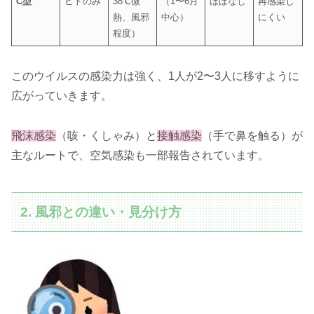
C型
ヒトのみ
38℃微
（1〜6月
ほぼなし
再感染し
熱、風邪
中心）
にくい
程度）
このウイルスの感染力は強く、1人が2〜3人に移すように
広がっていきます。
飛沫感染
（咳・くしゃみ）と
接触感染
（手で鼻を触る）が
主なルートで、空気感染も一部報告されています。
2. 風邪との違い・見分け方