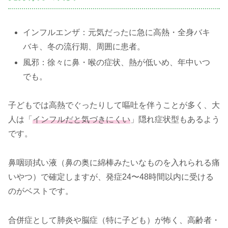
インフルエンザ：元気だったに急に高熱・全身バキ
バキ、冬の流行期、周囲に患者。
風邪：徐々に鼻・喉の症状、熱が低いめ、年中いつ
でも。
子どもでは高熱でぐったりして嘔吐を伴うことが多く、大
人は「
インフルだと気づきにくい
」隠れ症状型もあるよう
です。
鼻咽頭拭い液（鼻の奥に綿棒みたいなものを入れられる痛
いやつ）で確定しますが、発症24〜48時間以内に受ける
のがベストです。
合併症として肺炎や脳症（特に子ども）が怖く、高齢者・