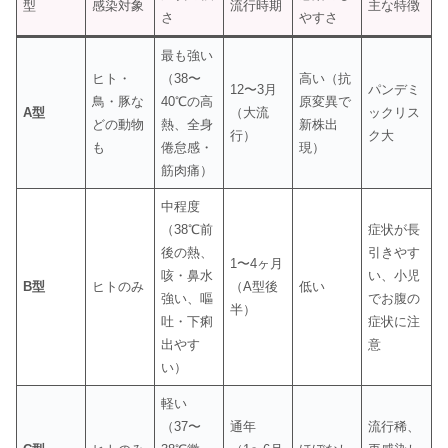
型
感染対象
流行時期
主な特徴
さ
やすさ
最も強い
ヒト・
（38〜
高い（抗
12〜3月
パンデミ
鳥・豚な
40℃の高
原変異で
A型
（大流
ックリス
どの動物
熱、全身
新株出
行）
ク大
も
倦怠感・
現）
筋肉痛）
中程度
（38℃前
症状が長
後の熱、
引きやす
1〜4ヶ月
咳・鼻水
い、小児
B型
ヒトのみ
（A型後
低い
強い、嘔
でお腹の
半）
吐・下痢
症状に注
出やす
意
い）
軽い
（37〜
通年
流行稀、