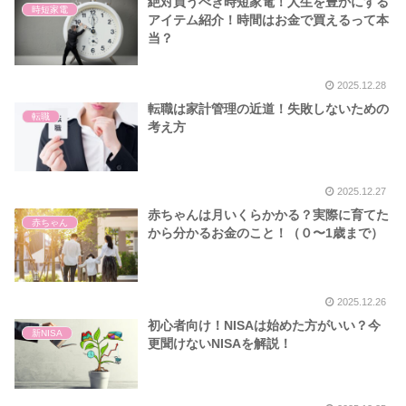
絶対買うべき時短家電！人生を豊かにする
時短家電
アイテム紹介！時間はお金で買えるって本
当？
2025.12.28
転職は家計管理の近道！失敗しないための
転職
考え方
2025.12.27
赤ちゃんは月いくらかかる？実際に育てた
赤ちゃん
から分かるお金のこと！（０〜1歳まで）
2025.12.26
初心者向け！NISAは始めた方がいい？今
新NISA
更聞けないNISAを解説！