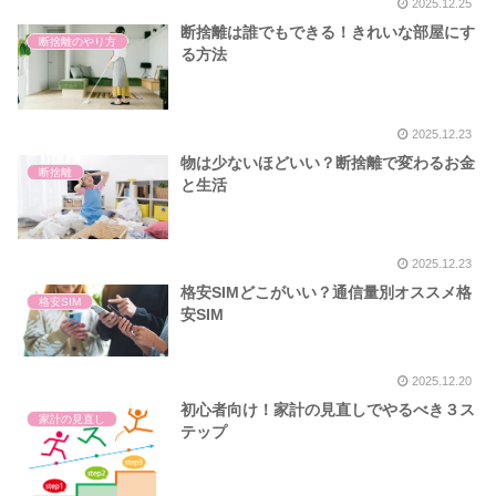
2025.12.25
断捨離は誰でもできる！きれいな部屋にす
断捨離のやり方
る方法
2025.12.23
物は少ないほどいい？断捨離で変わるお金
断捨離
と生活
2025.12.23
格安SIMどこがいい？通信量別オススメ格
格安SIM
安SIM
2025.12.20
初心者向け！家計の見直しでやるべき３ス
家計の見直し
テップ