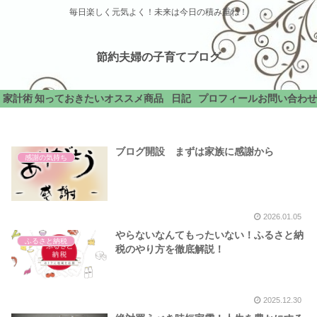
毎日楽しく元気よく！未来は今日の積み重ね！
節約夫婦の子育てブログ
家計術
知っておきたい
オススメ商品
日記
プロフィール
お問い合わせ
ブログ開設 まずは家族に感謝から
感謝の気持ち
2026.01.05
やらないなんてもったいない！ふるさと納
ふるさと納税
税のやり方を徹底解説！
2025.12.30