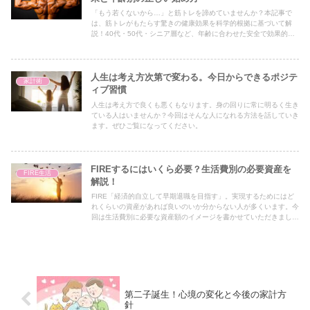
「もう若くないから…」と筋トレを諦めていませんか？本記事で
は、筋トレがもたらす驚きの健康効果を科学的根拠に基づいて解
説！40代・50代・シニア層など、年齢に合わせた安全で効果的な
メニューや継続のコツを紹介します。
人生は考え方次第で変わる。今日からできるポジテ
家計術
ィブ習慣
人生は考え方で良くも悪くもなります。身の回りに常に明るく生き
ている人はいませんか？今回はそんな人になれる方法を話していき
ます。ぜひご覧になってください。
FIREするにはいくら必要？生活費別の必要資産を
FIRE生活
解説！
FIRE「経済的自立して早期退職を目指す」。実現するためにはど
れくらいの資産があれば良いのいか分からない人が多くいます。今
回は生活費別に必要な資産額のイメージを書かせていただきまし
た。ぜひご覧になってご自身に必要な資産の目安を探してみてくだ
さい。
第二子誕生！心境の変化と今後の家計方
針