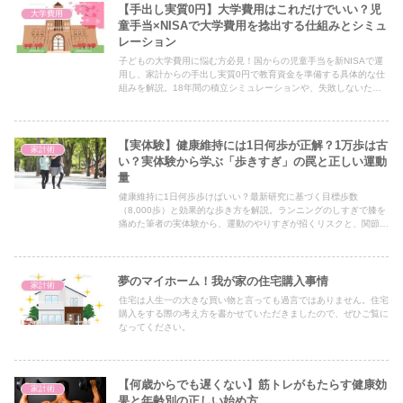
【手出し実質0円】大学費用はこれだけでいい？児
大学費用
童手当×NISAで大学費用を捻出する仕組みとシミュ
レーション
子どもの大学費用に悩む方必見！国からの児童手当を新NISAで運
用し、家計からの手出し実質0円で教育資金を準備する具体的な仕
組みを解説。18年間の積立シミュレーションや、失敗しないため
の注意点、おすすめの出口戦略までわかりやすく紹介します。
【実体験】健康維持には1日何歩が正解？1万歩は古
家計術
い？実体験から学ぶ「歩きすぎ」の罠と正しい運動
量
健康維持に1日何歩歩けばいい？最新研究に基づく目標歩数
（8,000歩）と効果的な歩き方を解説。ランニングのしすぎで膝を
痛めた筆者の実体験から、運動のやりすぎが招くリスクと、関節を
守りながら長く続けるコツもお届けします。
夢のマイホーム！我が家の住宅購入事情
家計術
住宅は人生一の大きな買い物と言っても過言ではありません。住宅
購入をする際の考え方を書かせていただきましたので、ぜひご覧に
なってください。
【何歳からでも遅くない】筋トレがもたらす健康効
家計術
果と年齢別の正しい始め方