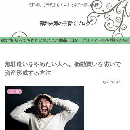
毎日楽しく元気よく！未来は今日の積み重ね！
節約夫婦の子育てブログ
家計術
知っておきたい
オススメ商品
日記
プロフィール
お問い合わせ
無駄遣いをやめたい人へ。衝動買いを防いで
資産形成する方法
2026.04.13
家計術